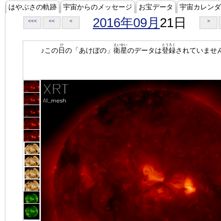
はやぶさの軌跡
宇宙からのメッセージ
お宝データ
宇宙カレンダ
2016年09月
21日
<<<
<<
<
>
ひ
えいせい
とうろく
♪この
日
の「あけぼの」
衛星
のデータは
登録
されていませ