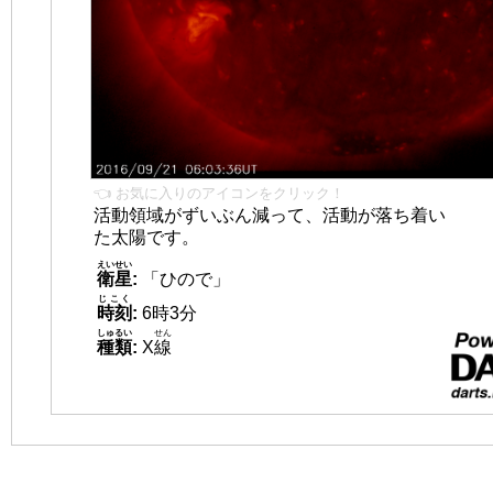
👈 お気に入りのアイコンをクリック！
活動領域がずいぶん減って、活動が落ち着い
た太陽です。
えいせい
衛星
:
「ひので」
じこく
時刻
:
6時3分
しゅるい
せん
種類
:
X
線