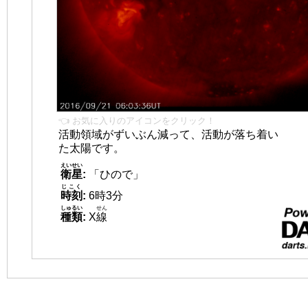
👈 お気に入りのアイコンをクリック！
活動領域がずいぶん減って、活動が落ち着い
た太陽です。
えいせい
衛星
:
「ひので」
じこく
時刻
:
6時3分
しゅるい
せん
種類
:
X
線