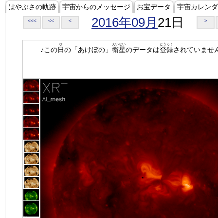
はやぶさの軌跡
宇宙からのメッセージ
お宝データ
宇宙カレンダ
2016年09月
21日
<<<
<<
<
>
ひ
えいせい
とうろく
♪この
日
の「あけぼの」
衛星
のデータは
登録
されていませ