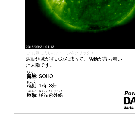
👈 お気に入りのアイコンをクリック！
活動領域がずいぶん減って、活動が落ち着い
た太陽です。
えいせい
衛星
:
SOHO
じこく
時刻
:
1時13分
しゅるい
きょくたんしがいせん
種類
:
極端紫外線