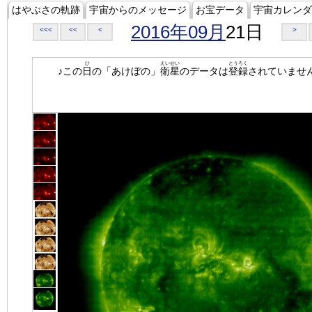
はやぶさの軌跡
宇宙からのメッセージ
お宝データ
宇宙カレンダ
2016年09月
21日
<<<
<<
<
>
ひ
えいせい
とうろく
♪この
日
の「あけぼの」
衛星
のデータは
登録
されていませ