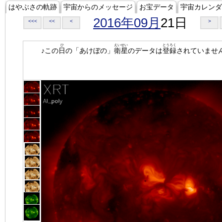
はやぶさの軌跡
宇宙からのメッセージ
お宝データ
宇宙カレンダ
2016年09月
21日
<<<
<<
<
>
ひ
えいせい
とうろく
♪この
日
の「あけぼの」
衛星
のデータは
登録
されていませ