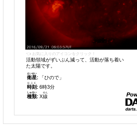
👈 お気に入りのアイコンをクリック！
活動領域がずいぶん減って、活動が落ち着い
た太陽です。
えいせい
衛星
:
「ひので」
じこく
時刻
:
6時3分
しゅるい
せん
種類
:
X
線