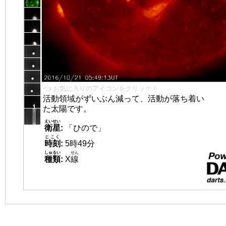
👈 お気に入りのアイコンをクリック！
活動領域がずいぶん減って、活動が落ち着い
た太陽です。
えいせい
衛星
:
「ひので」
じこく
時刻
:
5時49分
しゅるい
せん
種類
:
X
線