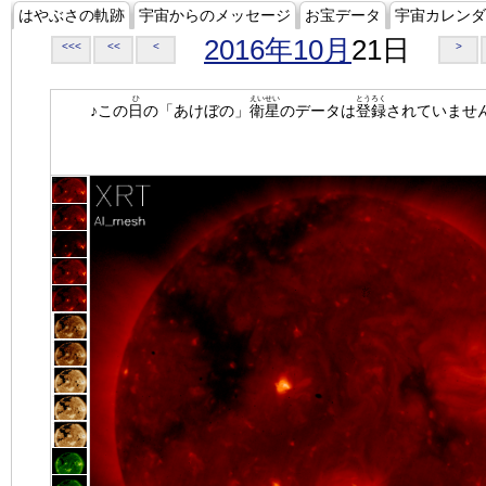
はやぶさの軌跡
宇宙からのメッセージ
お宝データ
宇宙カレンダ
2016年10月
21日
<<<
<<
<
>
ひ
えいせい
とうろく
♪この
日
の「あけぼの」
衛星
のデータは
登録
されていませ