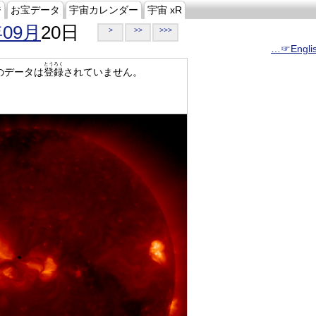
ジ
お宝データ
宇宙カレンダー
宇宙 xR
年09月
20日
>
>>
>>>
…☞Engli
とうろく
のデータは
登録
されていません。