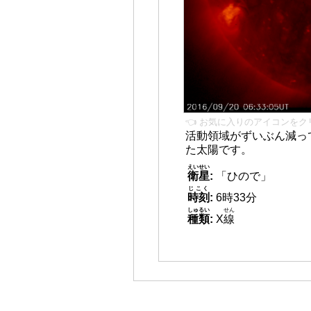
👈 お気に入りのアイコンをク
活動領域がずいぶん減っ
た太陽です。
えいせい
衛星
:
「ひので」
じこく
時刻
:
6時33分
しゅるい
せん
種類
:
X
線