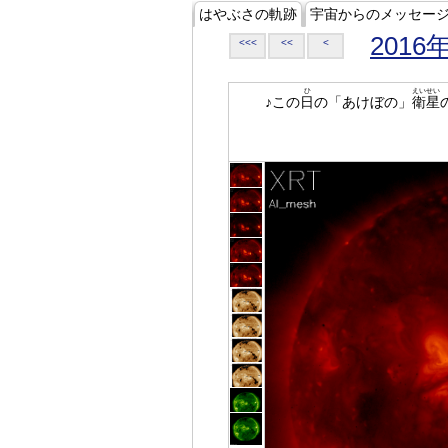
はやぶさの軌跡
宇宙からのメッセー
2016
<<<
<<
<
ひ
えいせい
♪この
日
の「あけぼの」
衛星