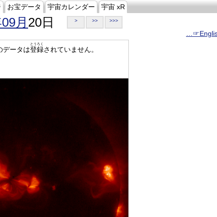
ジ
お宝データ
宇宙カレンダー
宇宙 xR
年09月
20日
>
>>
>>>
…☞Engli
とうろく
のデータは
登録
されていません。