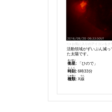
👈 お気に入りのアイコンをク
活動領域がずいぶん減っ
た太陽です。
えいせい
衛星
:
「ひので」
じこく
時刻
:
6時33分
しゅるい
せん
種類
:
X
線