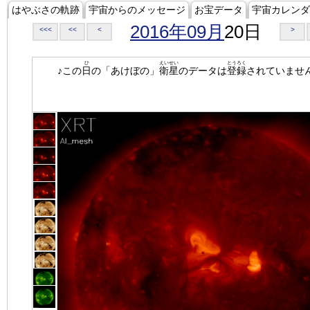
はやぶさの軌跡
宇宙からのメッセージ
お宝データ
宇宙カレンダ
2016年09月
20日
<<<
<<
<
>
ひ
えいせい
とうろく
♪この
日
の「あけぼの」
衛星
のデータは
登録
されていませ