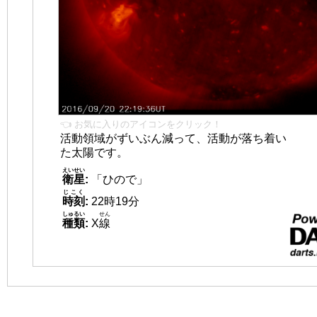
👈 お気に入りのアイコンをクリック！
活動領域がずいぶん減って、活動が落ち着い
た太陽です。
えいせい
衛星
:
「ひので」
じこく
時刻
:
22時19分
しゅるい
せん
種類
:
X
線