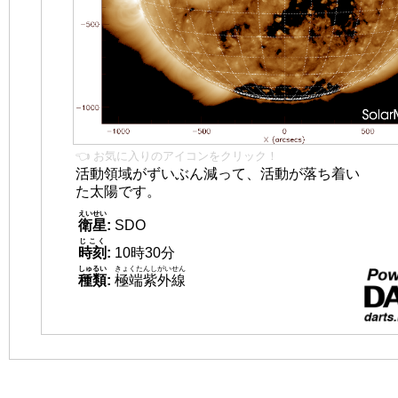
👈 お気に入りのアイコンをクリック！
活動領域がずいぶん減って、活動が落ち着い
た太陽です。
えいせい
衛星
:
SDO
じこく
時刻
:
10時30分
しゅるい
きょくたんしがいせん
種類
:
極端紫外線