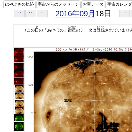
はやぶさの軌跡
宇宙からのメッセージ
お宝データ
宇宙カレンダ
2016年09月
18日
<<<
<<
<
>
ひ
えいせい
とうろく
♪この
日
の「あけぼの」
衛星
のデータは
登録
されていませ