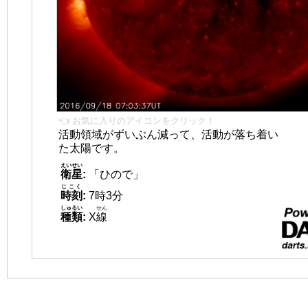
👈 お気に入りのアイコンをクリック！
活動領域がずいぶん減って、活動が落ち着い
た太陽です。
えいせい
衛星
:
「ひので」
じこく
時刻
:
7時3分
しゅるい
せん
種類
:
X
線