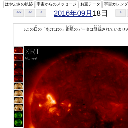
はやぶさの軌跡
宇宙からのメッセージ
お宝データ
宇宙カレンダ
2016年09月
18日
<<<
<<
<
>
ひ
えいせい
とうろく
♪この
日
の「あけぼの」
衛星
のデータは
登録
されていませ