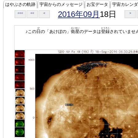
はやぶさの軌跡
宇宙からのメッセージ
お宝データ
宇宙カレンダ
2016年09月
18日
<<<
<<
<
>
ひ
えいせい
とうろく
♪この
日
の「あけぼの」
衛星
のデータは
登録
されていませ