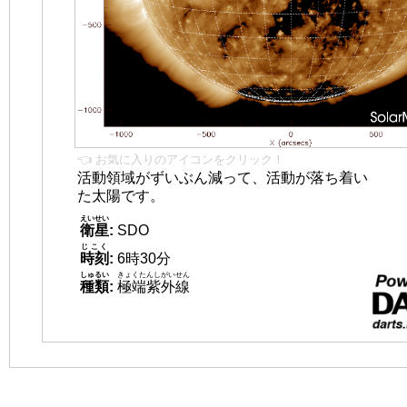
👈 お気に入りのアイコンをクリック！
活動領域がずいぶん減って、活動が落ち着い
た太陽です。
えいせい
衛星
:
SDO
じこく
時刻
:
6時30分
しゅるい
きょくたんしがいせん
種類
:
極端紫外線