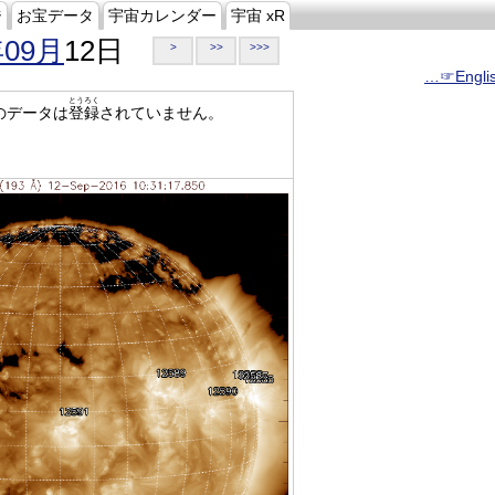
ジ
お宝データ
宇宙カレンダー
宇宙 xR
年09月
12日
>
>>
>>>
…☞Engli
とうろく
のデータは
登録
されていません。