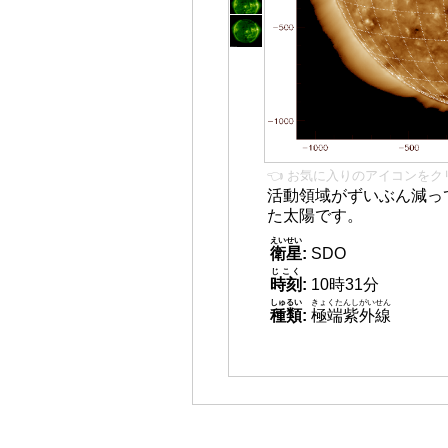
👈 お気に入りのアイコンをク
活動領域がずいぶん減っ
た太陽です。
えいせい
衛星
:
SDO
じこく
時刻
:
10時31分
しゅるい
きょくたんしがいせん
種類
:
極端紫外線