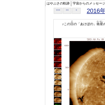
はやぶさの軌跡
宇宙からのメッセー
2016
<<<
<<
<
ひ
えいせい
♪この
日
の「あけぼの」
衛星