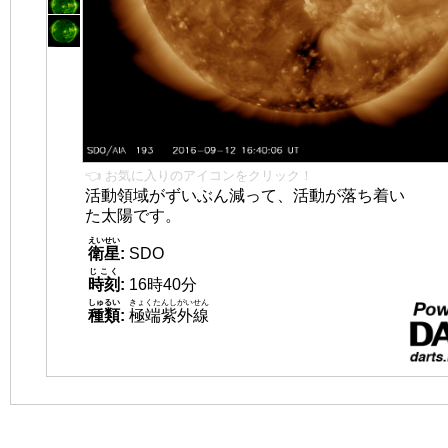
👈 お気に入りのアイコンをクリック！
活動領域がずいぶん減って、活動が落ち着い
た太陽です。
えいせい
衛星
:
SDO
じこく
時刻
:
16時40分
しゅるい
きょくたんしがいせん
種類
:
極端紫外線