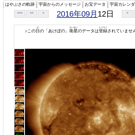
はやぶさの軌跡
宇宙からのメッセージ
お宝データ
宇宙カレンダ
2016年09月
12日
<<<
<<
<
>
ひ
えいせい
とうろく
♪この
日
の「あけぼの」
衛星
のデータは
登録
されていませ