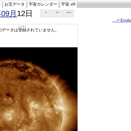
ジ
お宝データ
宇宙カレンダー
宇宙 xR
年09月
12日
>
>>
>>>
…☞Engli
とうろく
のデータは
登録
されていません。