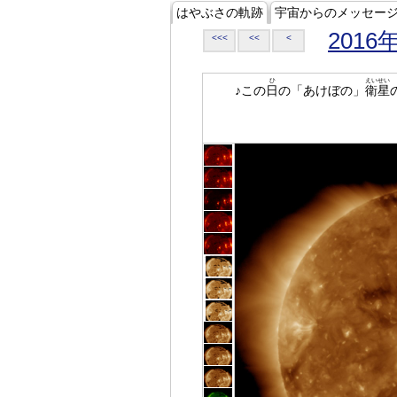
はやぶさの軌跡
宇宙からのメッセー
2016
<<<
<<
<
ひ
えいせい
♪この
日
の「あけぼの」
衛星