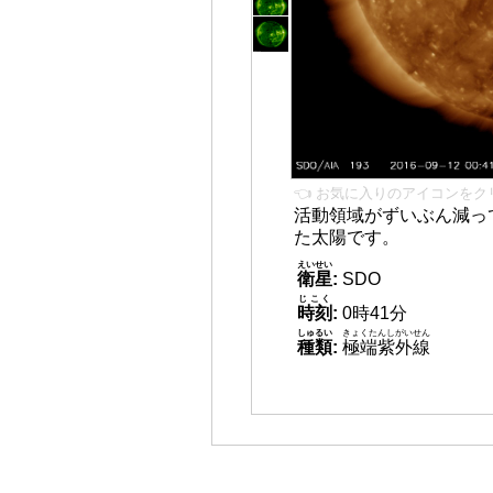
👈 お気に入りのアイコンをク
活動領域がずいぶん減っ
た太陽です。
えいせい
衛星
:
SDO
じこく
時刻
:
0時41分
しゅるい
きょくたんしがいせん
種類
:
極端紫外線