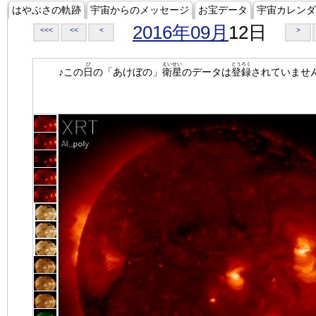
はやぶさの軌跡
宇宙からのメッセージ
お宝データ
宇宙カレンダ
2016年09月
12日
<<<
<<
<
>
ひ
えいせい
とうろく
♪この
日
の「あけぼの」
衛星
のデータは
登録
されていませ