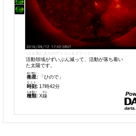
👈 お気に入りのアイコンをクリック！
活動領域がずいぶん減って、活動が落ち着い
た太陽です。
えいせい
衛星
:
「ひので」
じこく
時刻
:
17時42分
しゅるい
せん
種類
:
X
線