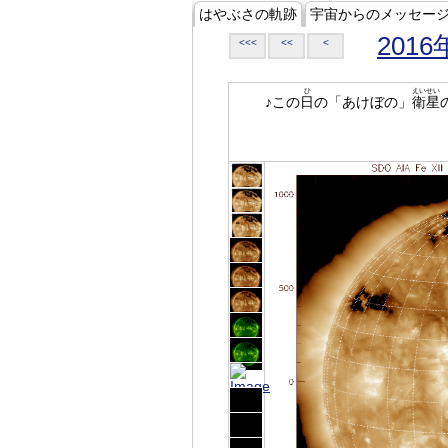
はやぶさの軌跡
宇宙からのメッセー
2016
<<<
<<
<
ひ
えいせい
♪この
日
の「あけぼの」
衛星