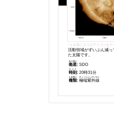
👈 お気に入りのアイコンをク
活動領域がずいぶん減っ
た太陽です。
えいせい
衛星
:
SDO
じこく
時刻
:
20時31分
しゅるい
きょくたんしがいせん
種類
:
極端紫外線