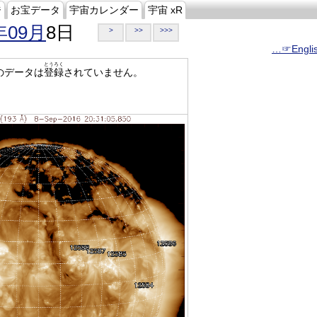
ジ
お宝データ
宇宙カレンダー
宇宙 xR
年09月
8日
>
>>
>>>
…☞Engli
とうろく
のデータは
登録
されていません。