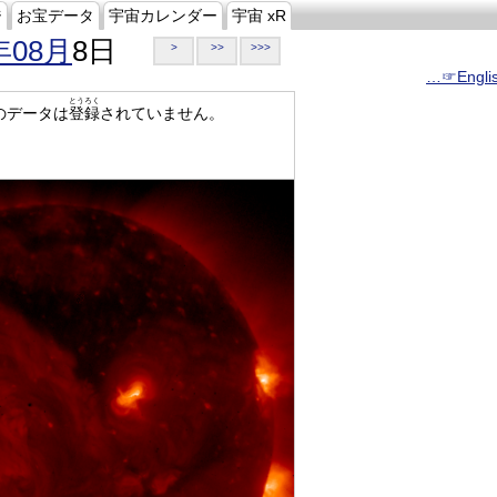
ジ
お宝データ
宇宙カレンダー
宇宙 xR
年08月
8日
>
>>
>>>
…☞Engli
とうろく
のデータは
登録
されていません。