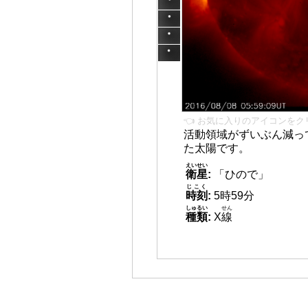
👈 お気に入りのアイコンをク
活動領域がずいぶん減っ
た太陽です。
えいせい
衛星
:
「ひので」
じこく
時刻
:
5時59分
しゅるい
せん
種類
:
X
線