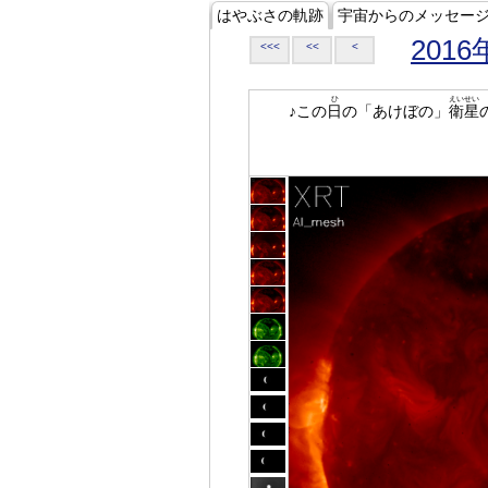
はやぶさの軌跡
宇宙からのメッセー
2016
<<<
<<
<
ひ
えいせい
♪この
日
の「あけぼの」
衛星