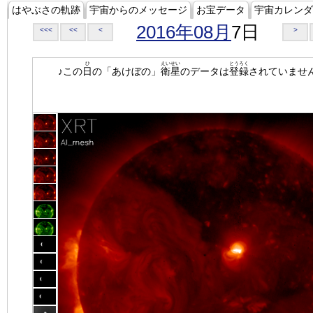
はやぶさの軌跡
宇宙からのメッセージ
お宝データ
宇宙カレンダ
2016年08月
7日
<<<
<<
<
>
ひ
えいせい
とうろく
♪この
日
の「あけぼの」
衛星
のデータは
登録
されていませ