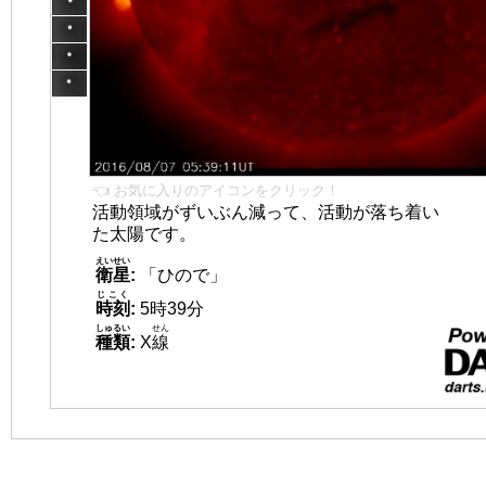
👈 お気に入りのアイコンをクリック！
活動領域がずいぶん減って、活動が落ち着い
た太陽です。
えいせい
衛星
:
「ひので」
じこく
時刻
:
5時39分
しゅるい
せん
種類
:
X
線