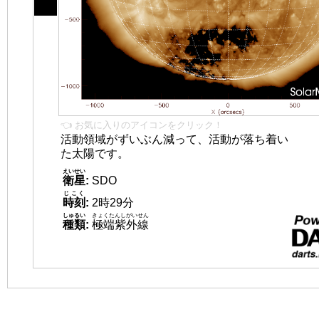
👈 お気に入りのアイコンをクリック！
活動領域がずいぶん減って、活動が落ち着い
た太陽です。
えいせい
衛星
:
SDO
じこく
時刻
:
2時29分
しゅるい
きょくたんしがいせん
種類
:
極端紫外線