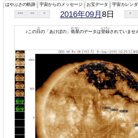
はやぶさの軌跡
宇宙からのメッセージ
お宝データ
宇宙カレンダ
2016年09月
8日
<<<
<<
<
>
ひ
えいせい
とうろく
♪この
日
の「あけぼの」
衛星
のデータは
登録
されていませ