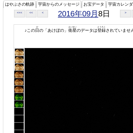
はやぶさの軌跡
宇宙からのメッセージ
お宝データ
宇宙カレンダ
2016年09月
8日
<<<
<<
<
>
ひ
えいせい
とうろく
♪この
日
の「あけぼの」
衛星
のデータは
登録
されていませ