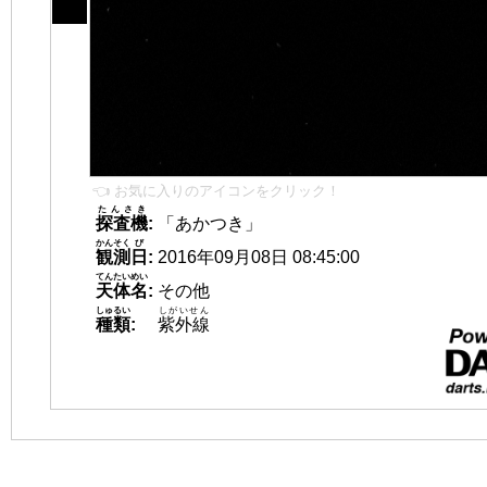
👈 お気に入りのアイコンをクリック！
たんさき
探査機
:
「あかつき」
かんそく
び
観測
日
:
2016年09月08日 08:45:00
てんたいめい
天体名
:
その他
しゅるい
しがいせん
種類
:
紫外線