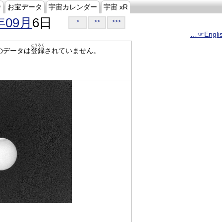
ジ
お宝データ
宇宙カレンダー
宇宙 xR
年09月
6日
>
>>
>>>
…☞Engli
とうろく
のデータは
登録
されていません。