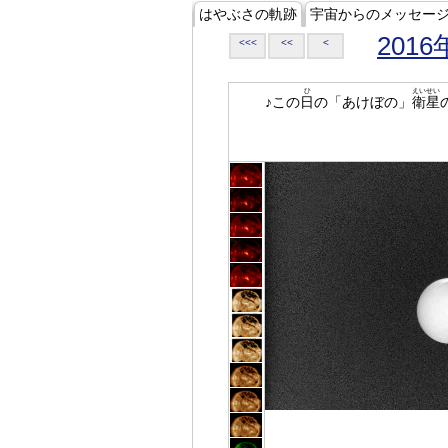
はやぶさの軌跡
宇宙からのメッセー
2016
<<<
<<
<
ひ
えいせい
♪この
日
の「あけぼの」
衛星