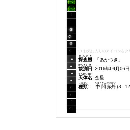
👈 お気に入りのアイコンをク
たんさき
探査機
:
「あかつき」
かんそく
び
観測
日
:
2016年09月06日 0
てんたいめい
天体名
:
金星
しゅるい
ちゅうかん
せきがい
種類
:
中間
赤外
(8 -