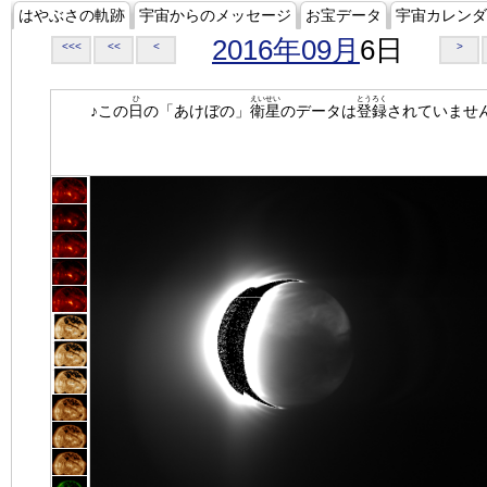
はやぶさの軌跡
宇宙からのメッセージ
お宝データ
宇宙カレンダ
2016年09月
6日
<<<
<<
<
>
ひ
えいせい
とうろく
♪この
日
の「あけぼの」
衛星
のデータは
登録
されていませ