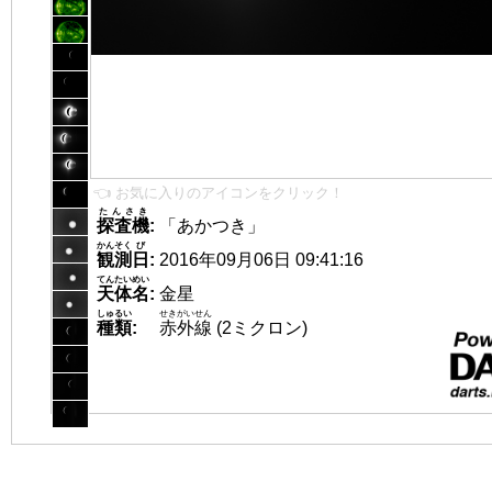
👈 お気に入りのアイコンをクリック！
たんさき
探査機
:
「あかつき」
かんそく
び
観測
日
:
2016年09月06日 09:41:16
てんたいめい
天体名
:
金星
しゅるい
せきがいせん
種類
:
赤外線
(2ミクロン)