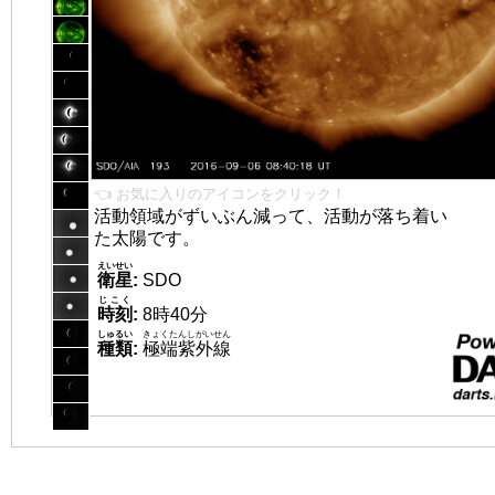
👈 お気に入りのアイコンをクリック！
活動領域がずいぶん減って、活動が落ち着い
た太陽です。
えいせい
衛星
:
SDO
じこく
時刻
:
8時40分
しゅるい
きょくたんしがいせん
種類
:
極端紫外線