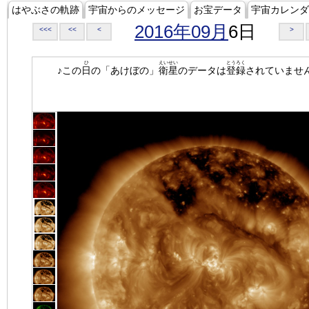
はやぶさの軌跡
宇宙からのメッセージ
お宝データ
宇宙カレンダ
2016年09月
6日
<<<
<<
<
>
ひ
えいせい
とうろく
♪この
日
の「あけぼの」
衛星
のデータは
登録
されていませ