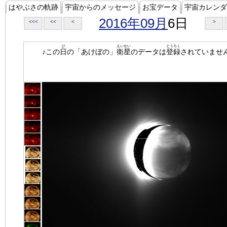
はやぶさの軌跡
宇宙からのメッセージ
お宝データ
宇宙カレンダ
2016年09月
6日
<<<
<<
<
>
ひ
えいせい
とうろく
♪この
日
の「あけぼの」
衛星
のデータは
登録
されていませ