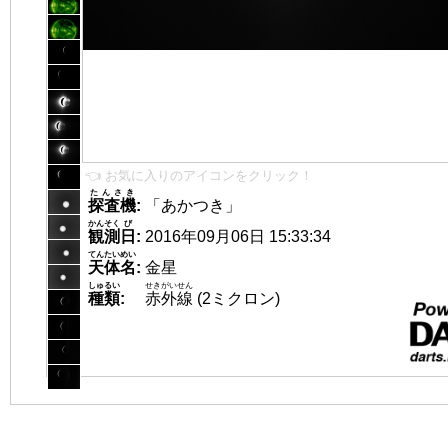
👈 お気に入りのアイコンをクリック！
たんさき
探査機
:
「あかつき」
かんそく
び
観測
日
:
2016年09月06日 15:33:34
てんたいめい
天体名
:
金星
しゅるい
せきがいせん
種類
:
赤外線
(2ミクロン)