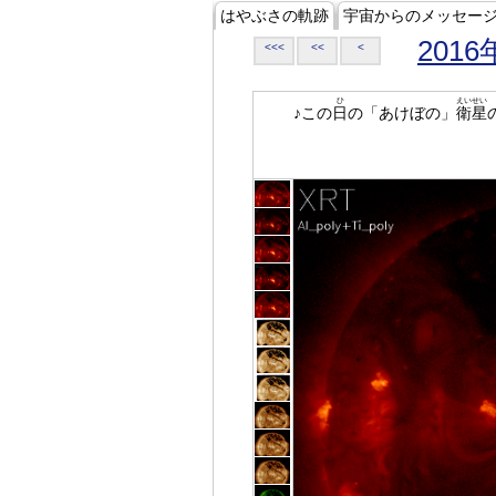
はやぶさの軌跡
宇宙からのメッセー
2016
<<<
<<
<
ひ
えいせい
♪この
日
の「あけぼの」
衛星