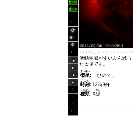
👈 お気に入りのアイコンをク
活動領域がずいぶん減っ
た太陽です。
えいせい
衛星
:
「ひので」
じこく
時刻
:
12時9分
しゅるい
せん
種類
:
X
線