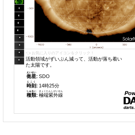
👈 お気に入りのアイコンをクリック！
活動領域がずいぶん減って、活動が落ち着い
た太陽です。
えいせい
衛星
:
SDO
じこく
時刻
:
14時25分
しゅるい
きょくたんしがいせん
種類
:
極端紫外線