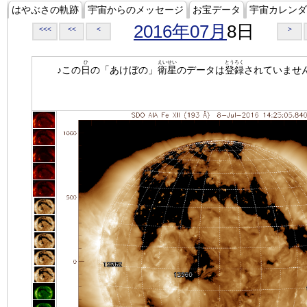
はやぶさの軌跡
宇宙からのメッセージ
お宝データ
宇宙カレンダ
2016年07月
8日
<<<
<<
<
>
ひ
えいせい
とうろく
♪この
日
の「あけぼの」
衛星
のデータは
登録
されていませ