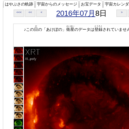
はやぶさの軌跡
宇宙からのメッセージ
お宝データ
宇宙カレンダ
2016年07月
8日
<<<
<<
<
>
ひ
えいせい
とうろく
♪この
日
の「あけぼの」
衛星
のデータは
登録
されていませ