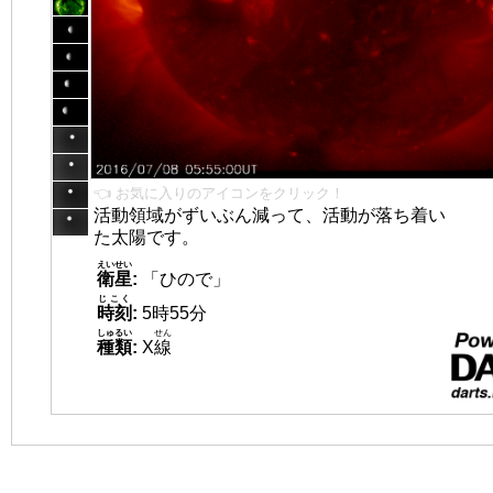
👈 お気に入りのアイコンをクリック！
活動領域がずいぶん減って、活動が落ち着い
た太陽です。
えいせい
衛星
:
「ひので」
じこく
時刻
:
5時55分
しゅるい
せん
種類
:
X
線