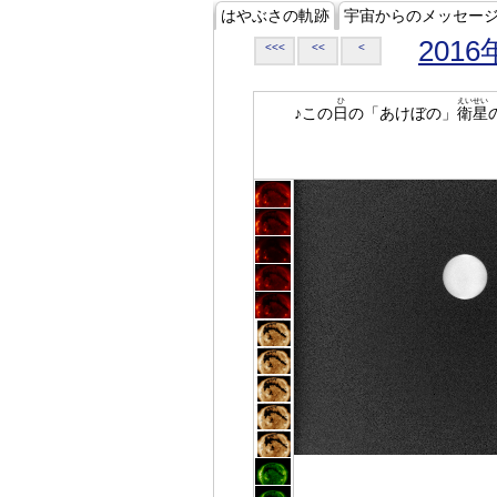
はやぶさの軌跡
宇宙からのメッセー
2016
<<<
<<
<
ひ
えいせい
♪この
日
の「あけぼの」
衛星