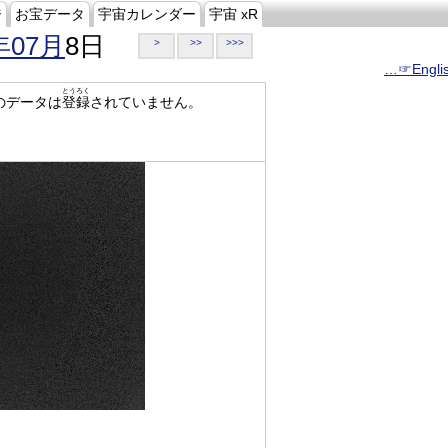
ジ
お宝データ
宇宙カレンダー
宇宙 xR
年07月
8日
>
>>
>>>
…☞Engli
とうろく
のデータは
登録
されていません。