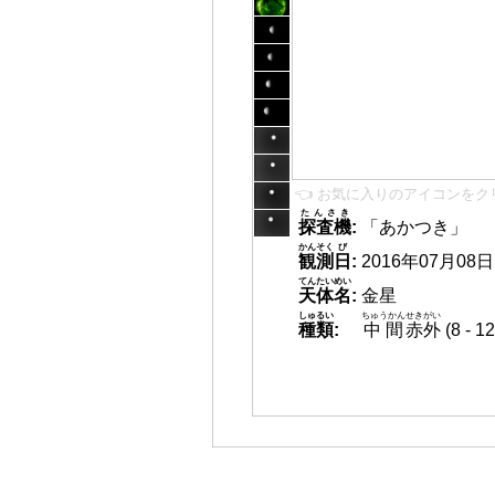
👈 お気に入りのアイコンをク
たんさき
探査機
:
「あかつき」
かんそく
び
観測
日
:
2016年07月08日 1
てんたいめい
天体名
:
金星
しゅるい
ちゅうかん
せきがい
種類
:
中間
赤外
(8 -