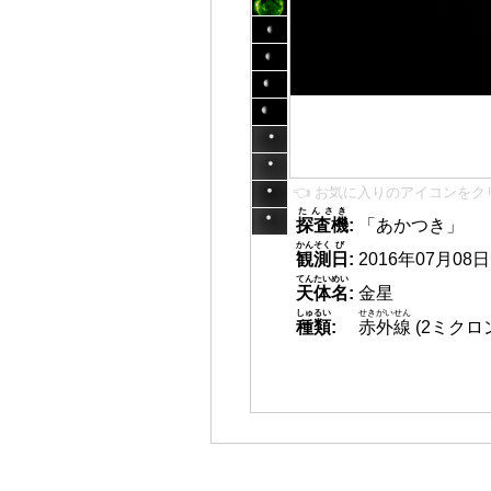
👈 お気に入りのアイコンをク
たんさき
探査機
:
「あかつき」
かんそく
び
観測
日
:
2016年07月08日 1
てんたいめい
天体名
:
金星
しゅるい
せきがいせん
種類
:
赤外線
(2ミクロ