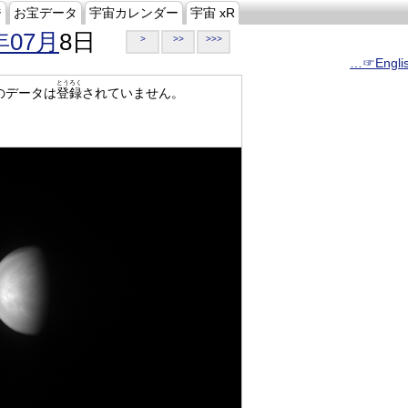
ジ
お宝データ
宇宙カレンダー
宇宙 xR
年07月
8日
>
>>
>>>
…☞Engli
とうろく
のデータは
登録
されていません。