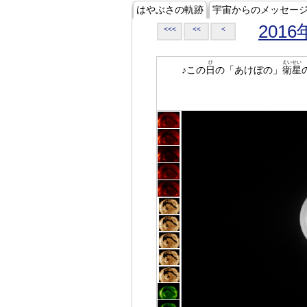
はやぶさの軌跡
宇宙からのメッセー
2016
<<<
<<
<
ひ
えいせい
♪この
日
の「あけぼの」
衛星