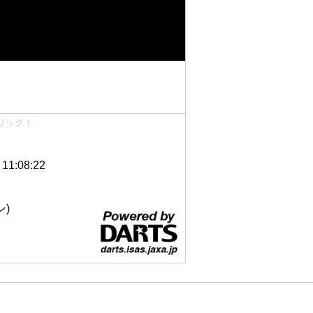
リック！
1:08:22
ン)