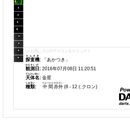
👈 お気に入りのアイコンをクリック！
たんさき
探査機
:
「あかつき」
かんそく
び
観測
日
:
2016年07月08日 11:20:51
てんたいめい
天体名
:
金星
しゅるい
ちゅうかん
せきがい
種類
:
中間
赤外
(8 - 12ミクロン)