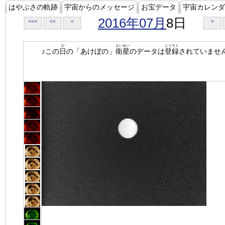
はやぶさの軌跡
宇宙からのメッセージ
お宝データ
宇宙カレンダ
2016年07月
8日
<<<
<<
<
>
ひ
えいせい
とうろく
♪この
日
の「あけぼの」
衛星
のデータは
登録
されていませ