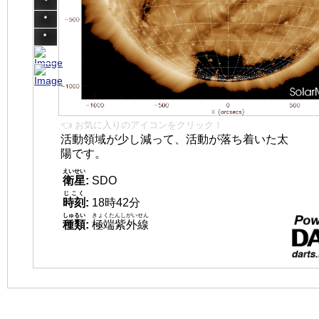
👈 お気に入りのアイコンをクリック！
活動領域が少し減って、活動が落ち着いた太
陽です。
えいせい
衛星
:
SDO
じこく
時刻
:
18時42分
しゅるい
きょくたんしがいせん
種類
:
極端紫外線