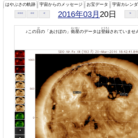
はやぶさの軌跡
宇宙からのメッセージ
お宝データ
宇宙カレンダ
2016年03月
20日
<<<
<<
<
>
ひ
えいせい
とうろく
♪この
日
の「あけぼの」
衛星
のデータは
登録
されていませ