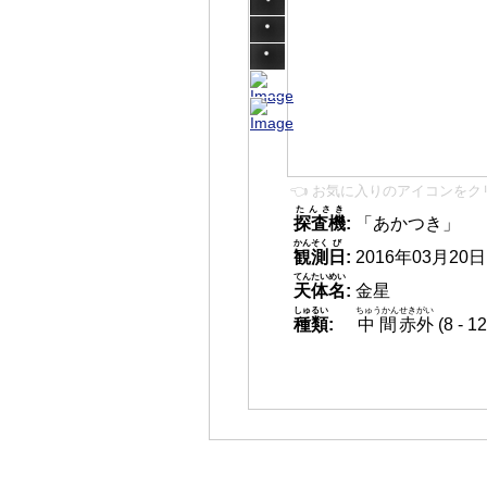
👈 お気に入りのアイコンをク
たんさき
探査機
:
「あかつき」
かんそく
び
観測
日
:
2016年03月20日 1
てんたいめい
天体名
:
金星
しゅるい
ちゅうかん
せきがい
種類
:
中間
赤外
(8 -