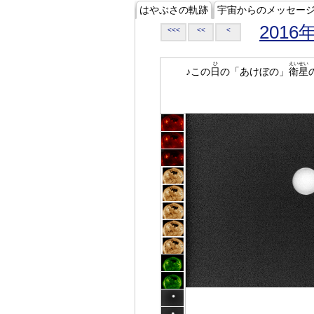
はやぶさの軌跡
宇宙からのメッセー
2016
<<<
<<
<
ひ
えいせい
♪この
日
の「あけぼの」
衛星