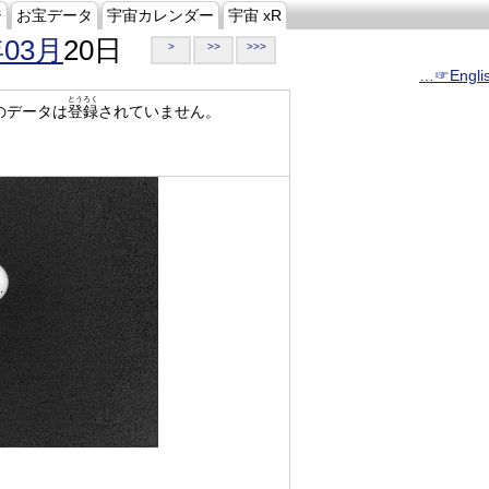
ジ
お宝データ
宇宙カレンダー
宇宙 xR
年03月
20日
>
>>
>>>
…☞Engli
とうろく
のデータは
登録
されていません。