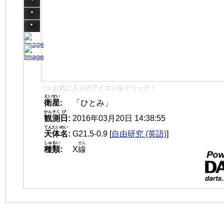
👈 お気に入りのアイコンをクリック！
えいせい
衛星
:
「ひとみ」
かんそく
び
観測
日
:
2016年03月20日 14:38:55
てんたいめい
天体名
:
G21.5-0.9
[
自由研究 (英語)
]
しゅるい
せん
種類
:
X
線