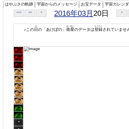
はやぶさの軌跡
宇宙からのメッセージ
お宝データ
宇宙カレンダ
2016年03月
20日
<<<
<<
<
>
ひ
えいせい
とうろく
♪この
日
の「あけぼの」
衛星
のデータは
登録
されていませ