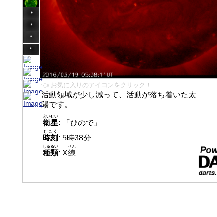
👈 お気に入りのアイコンをクリック！
活動領域が少し減って、活動が落ち着いた太
陽です。
えいせい
衛星
:
「ひので」
じこく
時刻
:
5時38分
しゅるい
せん
種類
:
X
線