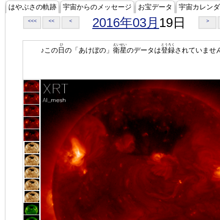
はやぶさの軌跡
宇宙からのメッセージ
お宝データ
宇宙カレンダ
2016年03月
19日
<<<
<<
<
>
ひ
えいせい
とうろく
♪この
日
の「あけぼの」
衛星
のデータは
登録
されていませ