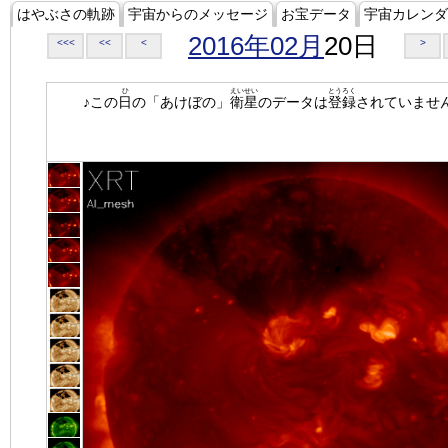
はやぶさの軌跡
宇宙からのメッセージ
お宝データ
宇宙カレンダ
2016年02月
20日
<<<
<<
<
>
ひ
えいせい
とうろく
♪この
日
の「あけぼの」
衛星
のデータは
登録
されていませ