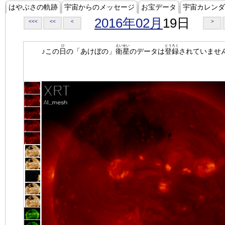
はやぶさの軌跡
宇宙からのメッセージ
お宝データ
宇宙カレンダ
2016年02月
19日
<<<
<<
<
>
ひ
えいせい
とうろく
♪この
日
の「あけぼの」
衛星
のデータは
登録
されていませ