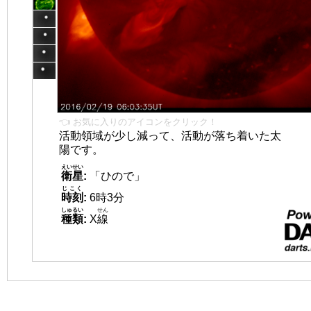
👈 お気に入りのアイコンをクリック！
活動領域が少し減って、活動が落ち着いた太
陽です。
えいせい
衛星
:
「ひので」
じこく
時刻
:
6時3分
しゅるい
せん
種類
:
X
線