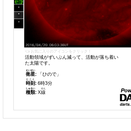
👈 お気に入りのアイコンをクリック！
活動領域がずいぶん減って、活動が落ち着い
た太陽です。
えいせい
衛星
:
「ひので」
じこく
時刻
:
6時3分
しゅるい
せん
種類
:
X
線