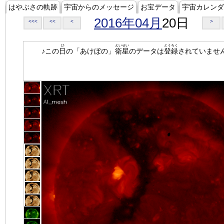
はやぶさの軌跡
宇宙からのメッセージ
お宝データ
宇宙カレンダ
2016年04月
20日
<<<
<<
<
>
ひ
えいせい
とうろく
♪この
日
の「あけぼの」
衛星
のデータは
登録
されていませ