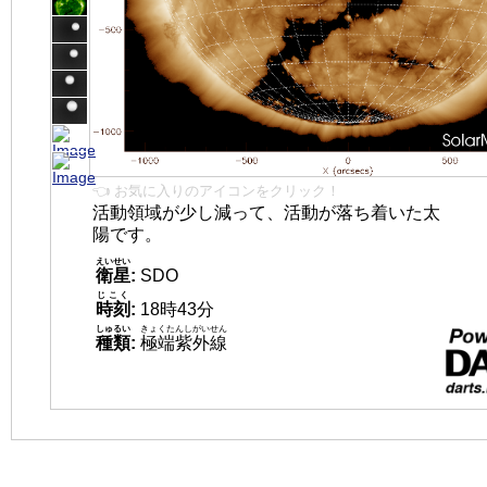
👈 お気に入りのアイコンをクリック！
活動領域が少し減って、活動が落ち着いた太
陽です。
えいせい
衛星
:
SDO
じこく
時刻
:
18時43分
しゅるい
きょくたんしがいせん
種類
:
極端紫外線