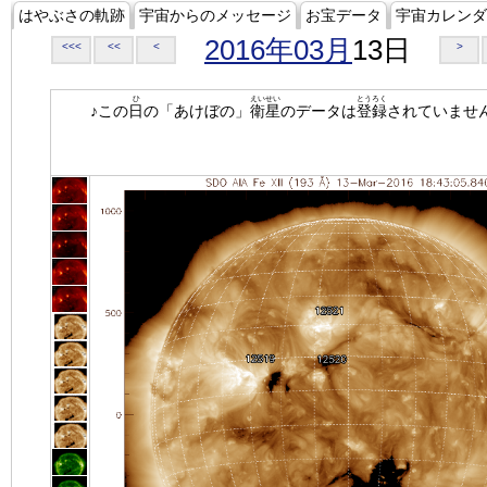
はやぶさの軌跡
宇宙からのメッセージ
お宝データ
宇宙カレンダ
2016年03月
13日
<<<
<<
<
>
ひ
えいせい
とうろく
♪この
日
の「あけぼの」
衛星
のデータは
登録
されていませ