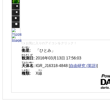
👈 お気に入りのアイコンをクリック！
えいせい
衛星
:
「ひとみ」
かんそく
び
観測
日
:
2016年03月13日 17:56:03
てんたいめい
天体名
:
IGR_J16318-4848
[
自由研究 (英語)
]
しゅるい
せん
種類
:
X
線