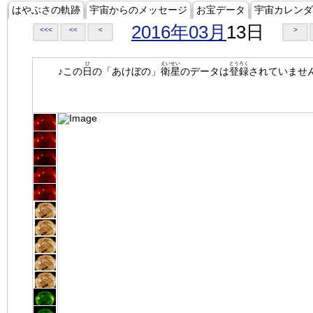
はやぶさの軌跡
宇宙からのメッセージ
お宝データ
宇宙カレンダ
2016年03月
13日
<<<
<<
<
>
ひ
えいせい
とうろく
♪この
日
の「あけぼの」
衛星
のデータは
登録
されていませ