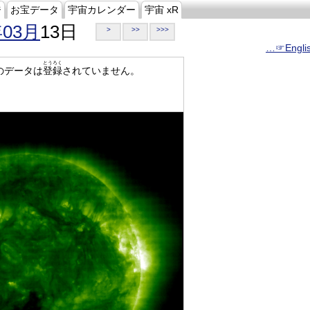
ジ
お宝データ
宇宙カレンダー
宇宙 xR
年03月
13日
>
>>
>>>
…☞Engli
とうろく
のデータは
登録
されていません。