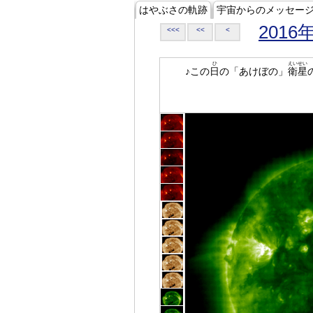
はやぶさの軌跡
宇宙からのメッセー
2016
<<<
<<
<
ひ
えいせい
♪この
日
の「あけぼの」
衛星