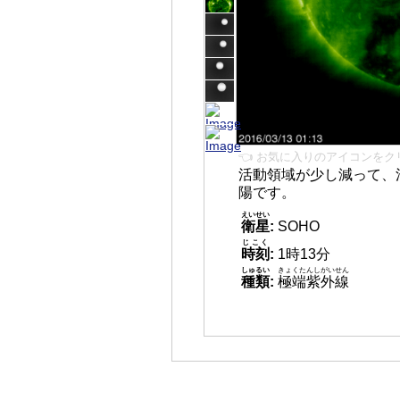
👈 お気に入りのアイコンをク
活動領域が少し減って、
陽です。
えいせい
衛星
:
SOHO
じこく
時刻
:
1時13分
しゅるい
きょくたんしがいせん
種類
:
極端紫外線