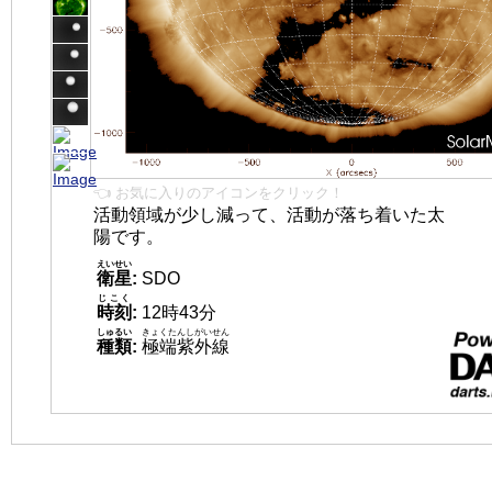
👈 お気に入りのアイコンをクリック！
活動領域が少し減って、活動が落ち着いた太
陽です。
えいせい
衛星
:
SDO
じこく
時刻
:
12時43分
しゅるい
きょくたんしがいせん
種類
:
極端紫外線