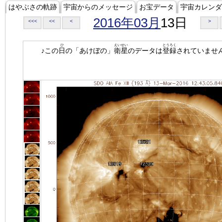
はやぶさの軌跡
宇宙からのメッセージ
お宝データ
宇宙カレンダ
2016年03月
13日
<<<
<<
<
>
ひ
えいせい
とうろく
♪この
日
の「あけぼの」
衛星
のデータは
登録
されていませ