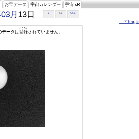
ジ
お宝データ
宇宙カレンダー
宇宙 xR
年03月
13日
>
>>
>>>
…☞Engli
とうろく
のデータは
登録
されていません。