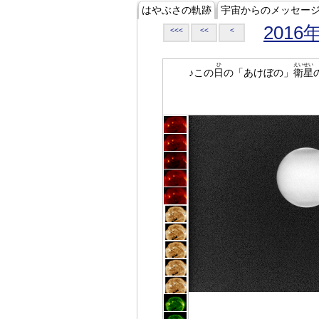
はやぶさの軌跡
宇宙からのメッセー
2016
<<<
<<
<
ひ
えいせい
♪この
日
の「あけぼの」
衛星