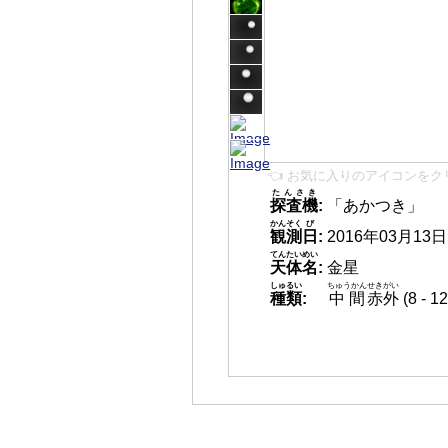
👈 お気に入りのアイコンをク
たんさき
探査機
:
「あかつき」
かんそく
び
観測
日
:
2016年03月13日 1
てんたいめい
天体名
:
金星
しゅるい
ちゅうかん
せきがい
種類
:
中間
赤外
(8 -