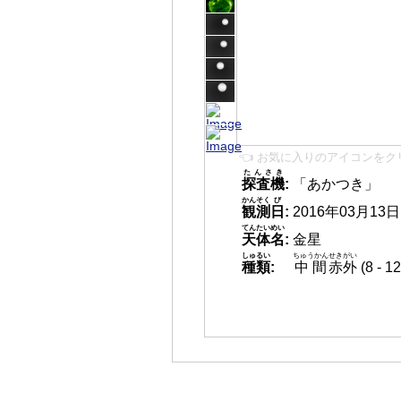
👈 お気に入りのアイコンをク
たんさき
探査機
:
「あかつき」
かんそく
び
観測
日
:
2016年03月13日 1
てんたいめい
天体名
:
金星
しゅるい
ちゅうかん
せきがい
種類
:
中間
赤外
(8 -