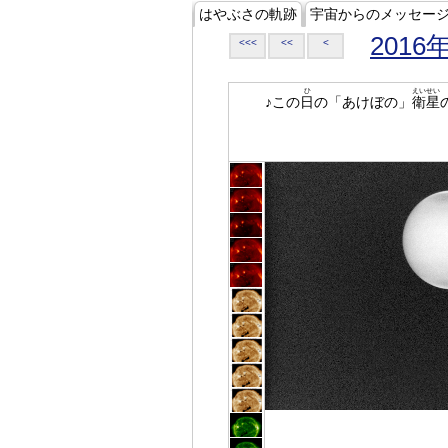
はやぶさの軌跡
宇宙からのメッセー
2016
<<<
<<
<
ひ
えいせい
♪この
日
の「あけぼの」
衛星