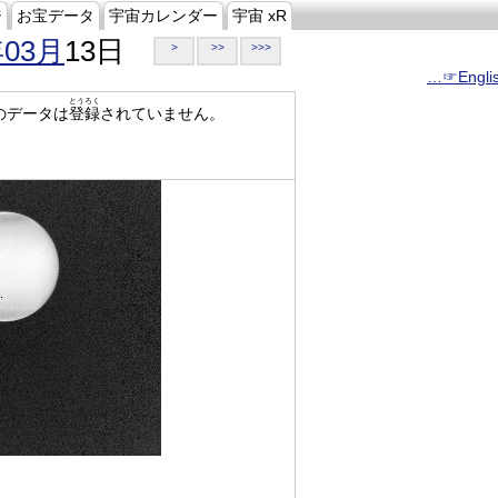
ジ
お宝データ
宇宙カレンダー
宇宙 xR
年03月
13日
>
>>
>>>
…☞Engli
とうろく
のデータは
登録
されていません。