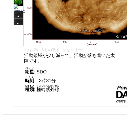
👈 お気に入りのアイコンをクリック！
活動領域が少し減って、活動が落ち着いた太
陽です。
えいせい
衛星
:
SDO
じこく
時刻
:
13時31分
しゅるい
きょくたんしがいせん
種類
:
極端紫外線