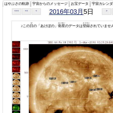
はやぶさの軌跡
宇宙からのメッセージ
お宝データ
宇宙カレンダ
2016年03月
5日
<<<
<<
<
>
ひ
えいせい
とうろく
♪この
日
の「あけぼの」
衛星
のデータは
登録
されていませ