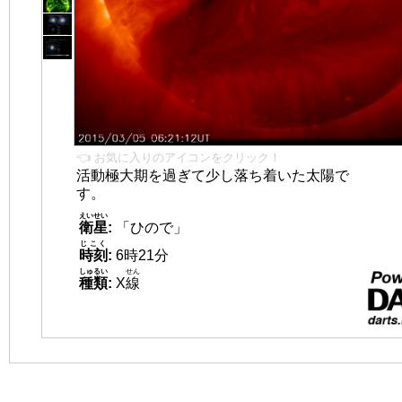
👈 お気に入りのアイコンをクリック！
活動極大期を過ぎて少し落ち着いた太陽で
す。
えいせい
衛星
:
「ひので」
じこく
時刻
:
6時21分
しゅるい
せん
種類
:
X
線