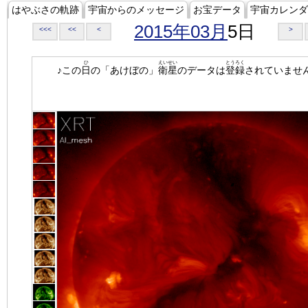
はやぶさの軌跡
宇宙からのメッセージ
お宝データ
宇宙カレンダ
2015年03月
5日
<<<
<<
<
>
ひ
えいせい
とうろく
♪この
日
の「あけぼの」
衛星
のデータは
登録
されていませ