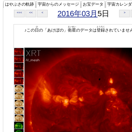
はやぶさの軌跡
宇宙からのメッセージ
お宝データ
宇宙カレンダ
2016年03月
5日
<<<
<<
<
>
ひ
えいせい
とうろく
♪この
日
の「あけぼの」
衛星
のデータは
登録
されていませ