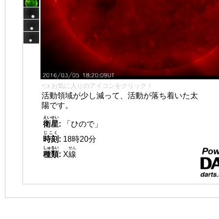
👈 お気に入りのアイコンをクリック！
活動領域が少し減って、活動が落ち着いた太
陽です。
えいせい
衛星
:
「ひので」
じこく
時刻
:
18時20分
しゅるい
せん
種類
:
X
線