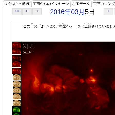
はやぶさの軌跡
宇宙からのメッセージ
お宝データ
宇宙カレンダ
2016年03月
5日
<<<
<<
<
>
ひ
えいせい
とうろく
♪この
日
の「あけぼの」
衛星
のデータは
登録
されていませ