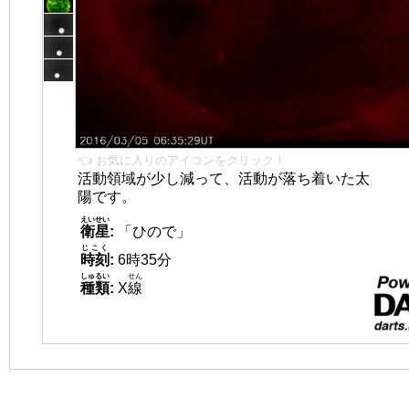
👈 お気に入りのアイコンをクリック！
活動領域が少し減って、活動が落ち着いた太
陽です。
えいせい
衛星
:
「ひので」
じこく
時刻
:
6時35分
しゅるい
せん
種類
:
X
線