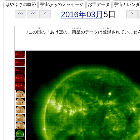
はやぶさの軌跡
宇宙からのメッセージ
お宝データ
宇宙カレンダ
2016年03月
5日
<<<
<<
<
>
ひ
えいせい
とうろく
♪この
日
の「あけぼの」
衛星
のデータは
登録
されていませ