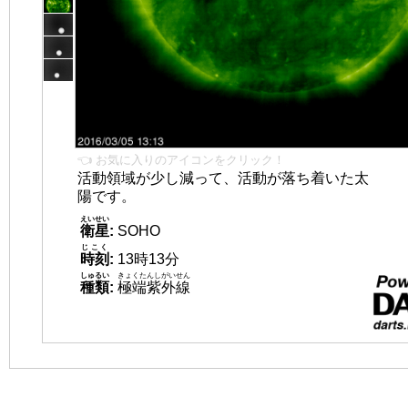
👈 お気に入りのアイコンをクリック！
活動領域が少し減って、活動が落ち着いた太
陽です。
えいせい
衛星
:
SOHO
じこく
時刻
:
13時13分
しゅるい
きょくたんしがいせん
種類
:
極端紫外線