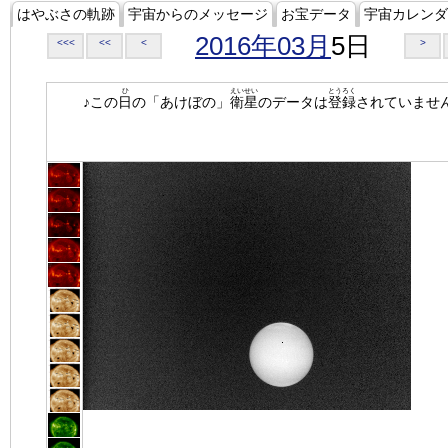
はやぶさの軌跡
宇宙からのメッセージ
お宝データ
宇宙カレンダ
2016年03月
5日
<<<
<<
<
>
ひ
えいせい
とうろく
♪この
日
の「あけぼの」
衛星
のデータは
登録
されていませ