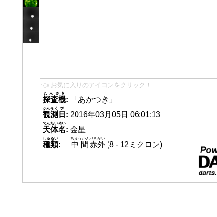
👈 お気に入りのアイコンをクリック！
たんさき
探査機
:
「あかつき」
かんそく
び
観測
日
:
2016年03月05日 06:01:13
てんたいめい
天体名
:
金星
しゅるい
ちゅうかん
せきがい
種類
:
中間
赤外
(8 - 12ミクロン)