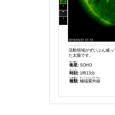
👈 お気に入りのアイコンをク
活動領域がずいぶん減っ
た太陽です。
えいせい
衛星
:
SOHO
じこく
時刻
:
1時13分
しゅるい
きょくたんしがいせん
種類
:
極端紫外線