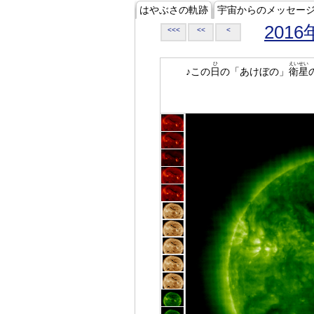
はやぶさの軌跡
宇宙からのメッセー
2016
<<<
<<
<
ひ
えいせい
♪この
日
の「あけぼの」
衛星