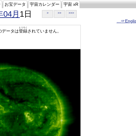
ジ
お宝データ
宇宙カレンダー
宇宙 xR
年04月
1日
>
>>
>>>
…☞Engli
とうろく
のデータは
登録
されていません。